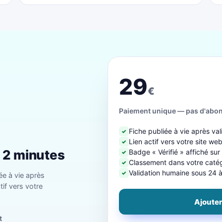
29
€
Paiement unique — pas d'abo
Fiche publiée à vie après val
✓
Lien actif vers votre site we
✓
n 2 minutes
Badge « Vérifié » affiché sur
✓
Classement dans votre catégo
✓
Validation humaine sous 24 
✓
ée à vie après
tif vers votre
Ajouter
t