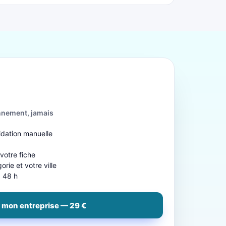
nnement, jamais
idation manuelle
b
 votre fiche
rie et votre ville
à 48 h
 mon entreprise — 29 €