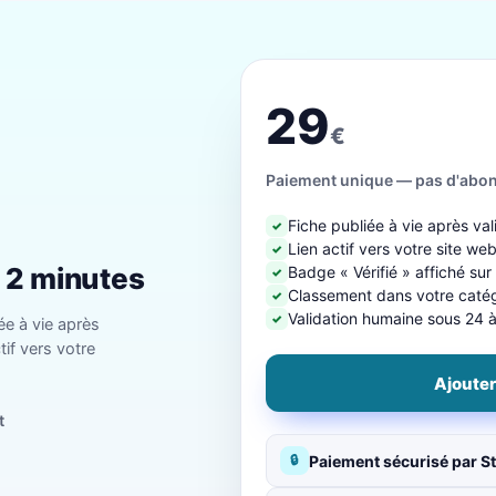
29
€
Paiement unique — pas d'abo
Fiche publiée à vie après val
✓
Lien actif vers votre site we
✓
n 2 minutes
Badge « Vérifié » affiché sur
✓
Classement dans votre catégo
✓
Validation humaine sous 24 
✓
ée à vie après
tif vers votre
Ajouter
t
Paiement sécurisé par St
🔒