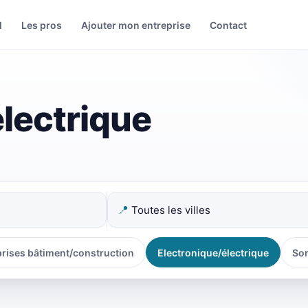
l
Les pros
Ajouter mon entreprise
Contact
lectrique
📍
prises bâtiment/construction
Electronique/électrique
Sor