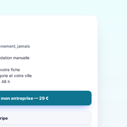
nnement, jamais
idation manuelle
b
 votre fiche
rie et votre ville
à 48 h
 mon entreprise — 29 €
ripe